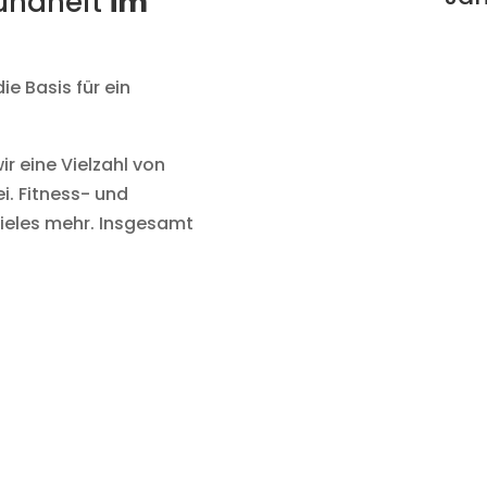
sundheit
im
ie Basis für ein
r eine Vielzahl von
ei. Fitness- und
ieles mehr. Insgesamt